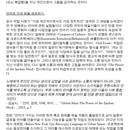
(또는 복잡함)을 지닌 개인으로서 그들을 감각하는 것이다.
언어의 안과 밖을 경유하기
앞서 작업 사례가 “가장 개인적이면서도 가장 정치적인” 경계와 그 개방을 논하였다
면 두 번째로는 언어에 관한 실험들이다. 다양한 국적의 예술가들이 모인 만큼 언어
가 가진 문화적 다름은 다양성을 넘어 언어가 가진 일종의 권력과 배제의 속성에 주
목한 것으로 보인다. 일례로 2008년 <Congress of Culture> 전시가 진행된 쿤스트라
움 크로이츠벡/베타니엔(Kunstraum Kreuzberg/Bethanien)은 베를린에서도 터키 이민
자들이 많이 사는 곳에 위치하며, 멀티컬처를 상징하는 곳이다. <Oral Exam> 작업은
영어듣기 평가처럼 총 12개의 질문이 메가폰에서 출제되는 형식을 취한다. ‘개는 인
간에게 가장 좋은 친구인가?’, ‘당신은 식당에서 팁을 남기는 편인가?’, ‘10대가 용돈
을 받는 것은 당연한가?’ 등의 질문은 생활 방식과 문화권, 종교적 배경에 따른 답변
의 다양성을 열어놓는다. 그러나 영어로 이해하고 답해야 하는 소통 방식은 언어가
지닌 이중적 면모, 다시 말해 소통과 배제 혹은 고립을 보여준다. 2010년 <The Power
of the Spoken Word> 전시에서는 보다 직접적으로 언어가 가진 권력적 속성을 논했
다.
노예에게 주인의 언어는 생각과 감정을 서로 공유하는 소통의 매체가 아니라 그에
복종하고 따라야 하는 명령과 지배의 수단이다. 이민자나 소수자들은 주류사회의 언
어를 배우도록 요구받는다. 주류 사회의 언어를 하지 못하는 것은 이들의 사회 통합
의지가 부족한 것으로 이들의 체류 자체를 문제 삼아야 할 만큼 중대한 결핍으로 여
겨진다.
- 김남시, 「언어, 경계, 지배, 차이」, 『Global Alien-The Power of the Spoken
Word』, 2010, p.3.
한편 “언어가 가지는 이러한 한계 혹은 장애를 예술 작품의 출발점으로 삼아 일종의
글로벌 언어를 만들어낼 수 있는 가능성을 실험”한 작업도 전개되었다. 2012년 미국
에서 개최된 <Rebus New York City-Reoccupy Language in Urban Space> 프로젝트에
서는 음성언어를 소거하고 그 자리를 제스처와 드로잉으로 대체해 보는 작업을 진행