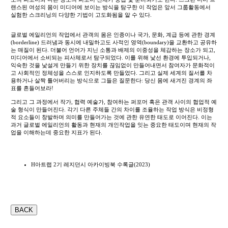
랜스된 여성의 몸이 미디어에 보이는 방식을 탐구한 이 작업은 앞서 그룹활동에서
실험한 스크리닝의 다양한 기법이 고도화됨을 알 수 있다.
글로벌 에일리언의 작업에서 관객의 몸은 인종이나 국가, 문화, 계급 등에 관한 경계
(borderline) 드러냄과 동시에 내밀하고도 사적인 영역(boundary)을 교환하고 공유하
는 매질이 된다. 더불어 언어가 지닌 소통과 배제의 이중성을 체감하는 장소가 되고,
미디어에서 소비되는 피사체로서 탐구되었다. 이를 위해 낯선 환경에 투입되거나,
익숙한 것을 낯설게 만들기 위한 장치를 끊임없이 만들어내면서 참여자가 문화적이
고 사회적인 정체성을 스스로 인지하도록 만들었다. 그리고 실제 세계의 질서를 차
용하거나 살짝 틀어버리는 방식으로 그들은 질문한다: 당신 몸에 새겨진 경계의 좌
표를 흔들어보라!
그리고 그 과정에서 작가, 협력 예술가, 참여하는 퍼포머 혹은 관객 사이의 협업적 예
술 형식이 만들어진다. 각기 다른 주체들 간의 차이를 조율하는 작업 방식은 비정형
적 요소들이 창발하며 의미를 만들어가는 것에 관한 유연한 태도로 이어진다. 이는
과거 글로벌 에일리언의 활동과 현재의 개인작업을 잇는 중요한 태도이며 현재의 작
업을 이해하는데 중요한 지표가 된다.
H아트랩 2기 레지던시 아카이빙북 수록글(2023)