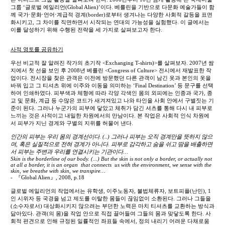
그룹 ‘글로벌 에일리언(Global Alien)’이다. 베를린을 기반으로 다문화 예술가들이 함
께 국가⋅문화⋅언어⋅계급적 경계(border)로부터 생겨나는 다양한 사회적 갈등을 표면
화시키고, 그 차이를 직면하면서 시작되는 연대의 가능성을 실험했다. 이 글에서는
이를 달성하기 위해 수행된 전략을 세 가지로 살펴보고자 한다.
사적 영토를 공유하기
우선 비교적 잘 알려진 작가의 초기작 <Exchanging T-shirts)>를 살펴보자. 2007년 쌈
지에서 첫 선을 보인 후 2008년 베를린 <Congress of Culture> 전시에서 재발표한 작
업이다. 전시장을 찾은 관객은 이전에 방문했던 다른 관객이 남긴 옷과 본인의 옷을
바꿔 입고 그 티셔츠 위에 이주와 이동을 의미하는 ‘Final Destination’ 등 문구를 선택
하여 인쇄하였다. 피부색과 체형에 따라 각양 각색인 몸의 외피에는 인종과 국가, 종
교 및 문화, 계급 등 수많은 코드가 새겨져있고 나와 타인을 사회 안에서 구별짓는 기
준이 된다. 그러나 누군가의 피부에 닿았고 체취가 담긴 셔츠를 통해 다시 내 피부로
느끼는 것은 사적이고 내밀한 차원에서의 만남이다. 본 작업은 사회적 인식 차원에
서 피부가 지닌 경계와 구별의 지위를 허물어 낸다.
인간의 피부는 우리 몸의 경계선이다. (..) 그러나 피부는 오직 경계만을 뜻하지 않으
며, 혹은 실질적으로 전혀 경계가 아니다. 피부로 감각하고 숨을 쉬고 땀을 배출하면
서 피부는 주변과 우리를 연결시키는 기관이다…
Skin is the borderline of our body.
(...) But the skin is not only a border, or actually not
at all a border, it is an organ that connects us with the environment, we sense with the
skin, we breathe with skin, we transpire…
- 『Global Alien』, 2008, p.18
글로벌 에일리언의 작업에서는 유학생, 이주노동자, 불법체류자, 보트피플(난민), 1
인 시위자 등 국경을 넘고 제도를 이탈한 몸들이 끊임없이 소환된다. 그러나 그들을
(소수자로서) 대상화시키지 않으려는 부던한 노력은 마치 티셔츠를 교환하는 방식과
닮아있다. 관객(의 몸)을 작업 안으로 직접 끌어들여 그들의 몸과 맞닿도록 한다. 사
회적 편견으로 인해 규정된 일률적인 좌표들 속에서, 정의 내리기 어려운 다채로움