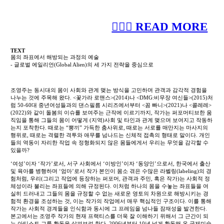
︎︎︎︎︎︎︎︎︎ READ MORE
TEXT
몸의 좌표에서 해방되는 과정의 예술
- 글로벌 에일리언(Global Alien)의 세 가지 전략을 중심으로
조영주는 동시대의 몸이 사회와 관계 맺는 방식을 고민하며 관객과 감각적 경험을
나누는 것에 주목해 왔다. <꽃가라 로맨스>(2014)나 <DMG:비무장 여신들>(2015)처
럼 50-60대 중년여성들과의 댄스필름 시리즈에서부터 <꼼 빠니>(2021)나 <콜레레>
(2022)와 같이 돌봄의 이슈를 보여주는 근작에 이르기까지, 작가는 퍼포머티브한 움
직임을 통해 그들의 몸이 어떻게 (지역)사회 및 타인과 관계 맺으며 보여지고 작동하
는지 포착한다. 때로는 “뽕끼” 가득한 춤사위로, 때로는 서로를 매만지는 마사지의
행위로, 때로는 격렬한 격투와 애무를 넘나드는 신체적 접촉의 형태로 말이다. 개인
들의 역동이 자리한 작업 속 정형화되지 않은 몸들에게서 우리는 무엇을 감각할 수
있을까?
‘여성’이자 ‘작가’로서, 서구 사회에서 ‘이방인’이자 ‘동양인’으로서, 한국에서 출산
및 육아를 병행하며 ‘엄마’로서 작가 본인이 몸소 겪은 수많은 라벨링(labeling)의 경
험처럼, 우리(그리고 작업에 등장하는 퍼포머, 관객과 주민, 혹은 작가)는 사회적 정
체성이라 불리는 좌표들에 의해 규정된다. 이처럼 하나의 몸을 수놓는 좌표들을 여
실히 드러내고 그들의 몸을 규정할 수 없는 새로운 영토의 차원으로 해방시키는 경
험적 환경을 조성하는 것, 이는 작가의 작업에서 매우 핵심적인 구조이다. 이를 통해
작가는 사회적 경계들을 인식함과 동시에 그 프레임을 넘나들 잠재성을 발견한다.
본고에서는 조영주 작가의 현재 프랙티스를 더욱 잘 이해하기 위해서 그 근간이 되
는 아티스트 그룹 활동을 살펴보려 한다. 2006년부터 10년 넘게 활동해 온 국제미술