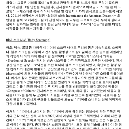
하였다. 그들은 거리를 돌며 ‘뉴욕에서 완벽한 하루를 보내기 위해 무엇이 필요한
가?’에 관한 그림 답변을 수집한 후, 전시장에서 관객으로 하여금 마스크를 쓴 채 드
로잉이나 제스처를 통해 어디서 무엇을 할 것인지 각자의 방식으로 소통하도록 하였
다. 2011년 미국에서 개최된 <희망과 실패: Investigating the American Dream>는 최
면술을 통해 ‘아메리칸드림’에 관한 이야기를 나누는 프로젝트였다. 무의식 상태의
몸에서 발화되는 언어를 통해 한낮 꿈에 지나지 않는 ‘자유’와 ‘성공’에 관한 다양한
생각들을 경유하는 과정을 가졌다.
바디 스크리닝 (Body Screening)
영화, 방송, SNS 등 다양한 미디어의 스크린 너머로 우리의 몸은 지속적으로 소비된
다. 블루 스크린을 이용하고 전시장을 촬영장으로 탈바꿈하는 것은 글로벌 에일리언
의 작업에서 여러 차례 활용되던 전략이다. 2007년 쌈지스페이스에서 개최된
<Freedom of Speech> 전시는 방송 시스템을 아주 적극적으로 차용한 사례이다. 전시
공간 일부는 영상 프로덕션을 위한 녹색의 블루 스크린이 되었고, 측면에는 촬영 중
인 참여자의 배경이 변환되어 영상으로 재생되었다. 또한 신디사이저 악기인 테레민
(theremin)에 의해 사람들의 움직임에 따라 주파수가 변하면서 다른 소리를 만들어냈
다. 여기서 참여 관객은 일종의 퍼포머로서 TV 스튜디오로 변한 공간에서 그들의 움
직임을 통해 다양한 나라의 장소들을 방문하며 새로운 맥락의 몸으로 보이게 된다.
그리고 이를 기록한 영상은 이후 지역 tv를 통해 방영되었다. 또한 2008년 베를린
<Congress of Culture> 전시에서는 스크리닝, 토크, 회의 등이 벌어졌는데 이들의 행
위를 CCTV를 통해 두 공간에서 서로를 바라볼 수 있도록 설계되었다. 서로 다른 장
소의 연결이자 감시의 구조를 만듦으로써 오늘날 미디어를 소비되는 신체 이미지에
관한 사유를 이끌었다.
이처럼 미디어에서 보여지는 몸, 미디어에 의해 규정되는 정체성에 관한 주목은 작
가의 근작 <이산, 신체, 재회>(2022)에서 여성의 신체로 구체화된다. 2 개의 다른 공
간에서 각각의 라이브 퍼포먼스가 진행되며, 일부 퍼포머는 퍼포밍 도중 다른 장소
로 이동하기도 한다. 중계 영상시스템과 크로마키, 모션 캡처 기술을 사용하여 한 장
소의 퍼포머와 다른 장소의 퍼포머 신체가 중첩 및 분리되기도 한다. 스크린 너머 트